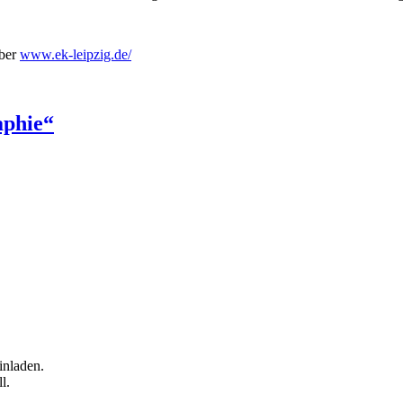
über
www.ek-leipzig.de/
phie“
inladen.
l.