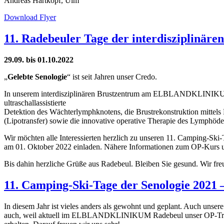
Andreas Hartkopf, Ulm
Download Flyer
11. Radebeuler Tage der interdisziplinären
29.09. bis 01.10.2022
„
Gelebte Senologie
“ ist seit Jahren unser Credo.
In unserem interdisziplinären Brustzentrum am ELBLANDKLINIKUM Rade
ultraschallassistierte
Detektion des Wächterlymphknotens, die Brustrekonstruktion mittels P
(Lipotransfer) sowie die innovative operative Therapie des Lymphödem
Wir möchten alle Interessierten herzlich zu unseren 11. Camping-
am 01. Oktober 2022 einladen. Nähere Informationen zum OP-Kur
Bis dahin herzliche Grüße aus Radebeul. Bleiben Sie gesund. Wir freu
11. Camping-Ski-Tage der Senologie 2021 –
In diesem Jahr ist vieles anders als gewohnt und geplant. Auch un
auch, weil aktuell im ELBLANDKLINIKUM Radebeul unser OP-Trakt 