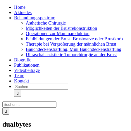
Zum
Home
Inhalt
Aktuelles
springen
Behandlungsspektrum
Ästhetische Chirurgie
Möglichkeiten der Brustrekonstruktion
Operationen zur Mammareduktion
Fehlbildungen der Brust, Brustwarze oder Brustkorb
Therapie bei Vergrößerung der männlichen Brust
Bauchdeckenstraffung, Mini-Bauchdeckenstraffung
Ultraschallassistierte Tumorchirurgie an der Brust
Biografie
Publikationen
Videobeiträge
Team
Kontakt
Suche
nach:
Suche
nach:
dualbytes