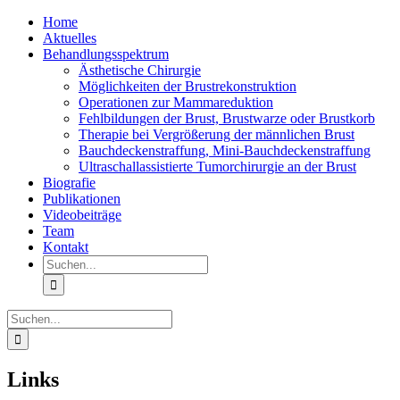
Zum
Home
Inhalt
Aktuelles
springen
Behandlungsspektrum
Ästhetische Chirurgie
Möglichkeiten der Brustrekonstruktion
Operationen zur Mammareduktion
Fehlbildungen der Brust, Brustwarze oder Brustkorb
Therapie bei Vergrößerung der männlichen Brust
Bauchdeckenstraffung, Mini-Bauchdeckenstraffung
Ultraschallassistierte Tumorchirurgie an der Brust
Biografie
Publikationen
Videobeiträge
Team
Kontakt
Suche
nach:
Suche
nach:
Links